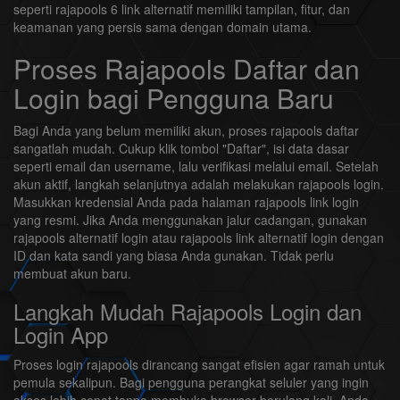
seperti rajapools 6 link alternatif memiliki tampilan, fitur, dan
keamanan yang persis sama dengan domain utama.
Proses Rajapools Daftar dan
Login bagi Pengguna Baru
Bagi Anda yang belum memiliki akun, proses rajapools daftar
sangatlah mudah. Cukup klik tombol "Daftar", isi data dasar
seperti email dan username, lalu verifikasi melalui email. Setelah
akun aktif, langkah selanjutnya adalah melakukan rajapools login.
Masukkan kredensial Anda pada halaman rajapools link login
yang resmi. Jika Anda menggunakan jalur cadangan, gunakan
rajapools alternatif login atau rajapools link alternatif login dengan
ID dan kata sandi yang biasa Anda gunakan. Tidak perlu
membuat akun baru.
Langkah Mudah Rajapools Login dan
Login App
Proses login rajapools dirancang sangat efisien agar ramah untuk
pemula sekalipun. Bagi pengguna perangkat seluler yang ingin
akses lebih cepat tanpa membuka browser berulang kali, Anda