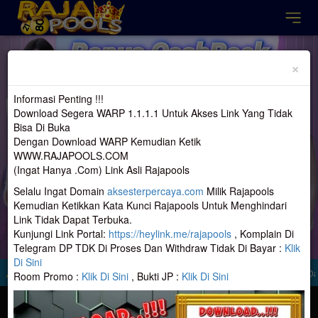
Previous
Nex
×
Informasi Penting !!!
Download Segera WARP 1.1.1.1 Untuk Akses Link Yang Tidak
Bisa Di Buka
Dengan Download WARP Kemudian Ketik
WWW.RAJAPOOLS.COM
(Ingat Hanya .Com) Link Asli Rajapools
Selalu Ingat Domain
aksesterpercaya.com
Milik Rajapools
Kemudian Ketikkan Kata Kunci Rajapools Untuk Menghindari
Link Tidak Dapat Terbuka.
Kunjungi Link Portal:
https://heylink.me/rajapools
, Komplain Di
Telegram DP TDK Di Proses Dan Withdraw Tidak Di Bayar :
Klik
Di Sini
 Yang Di Terima Di RAJAPOOLS Hanya IP Indonesia, Ip Di Luar Ip Indonesia Dan
Room Promo :
Klik Di Sini
, Bukti JP :
Klik Di Sini
MASUK
DAFTAR