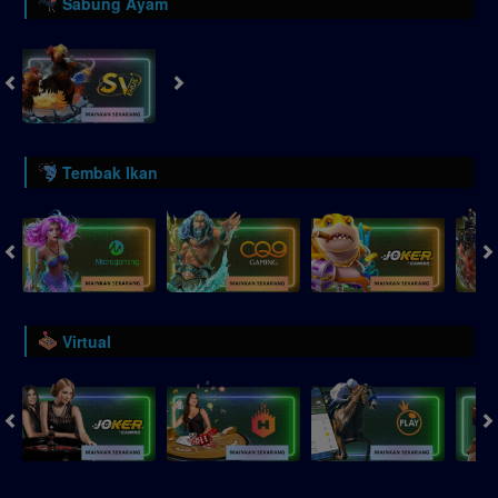
Sabung Ayam
Tembak Ikan
Virtual