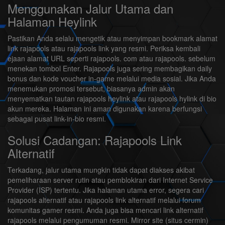
Menggunakan Jalur Utama dan
Halaman Heylink
Pastikan Anda selalu mengetik atau menyimpan bookmark alamat
link rajapools atau rajapools link yang resmi. Periksa kembali
ejaan alamat URL seperti rajapools. com atau rajapools. sebelum
menekan tombol Enter. Rajapools juga sering membagikan daily
bonus dan kode voucher in-game melalui media sosial. Jika Anda
menemukan promosi tersebut, biasanya admin akan
menyematkan tautan rajapools heylink atau rajapools hylink di bio
akun mereka. Halaman ini aman digunakan karena berfungsi
sebagai pusat link-in-bio resmi.
Solusi Cadangan: Rajapools Link
Alternatif
Terkadang, jalur utama mungkin tidak dapat diakses akibat
pemeliharaan server rutin atau pemblokiran dari Internet Service
Provider (ISP) tertentu. Jika halaman utama error, segera cari
rajapools alternatif atau rajapools link alternatif melalui forum
komunitas gamer resmi. Anda juga bisa mencari link alternatif
rajapools melalui pengumuman resmi. Mirror site (situs cermin)