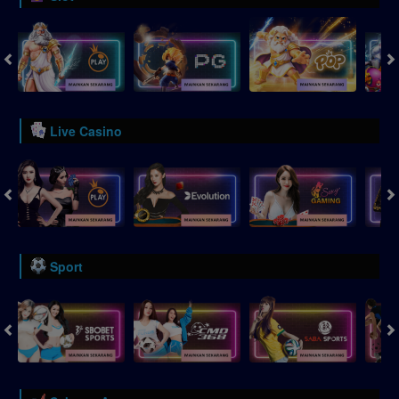
Live Casino
Sport