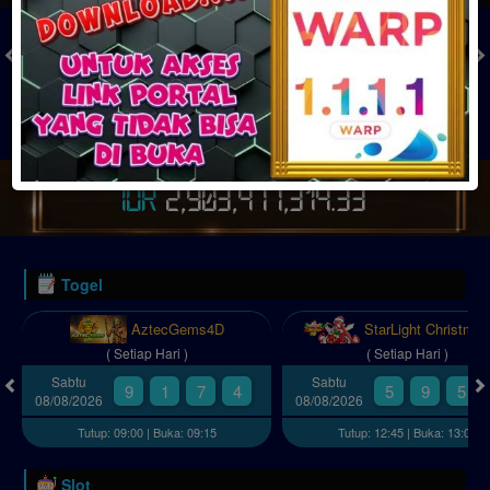
TOGEL
SLOT
LIVE CASINO
SPORT
SABUNG AYAM
TEM
JACKPOT PROGRESIF
IDR
2,903,477,325.13
Togel
AztecGems4D
StarLight Christma
( Setiap Hari )
( Setiap Hari )
Sabtu
Sabtu
9
1
7
4
5
9
5
08/08/2026
08/08/2026
Tutup: 09:00 | Buka: 09:15
Tutup: 12:45 | Buka: 13:00
Slot