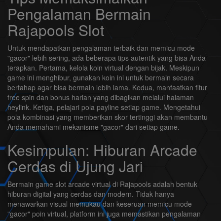
Pengalaman Bermain
Rajapools Slot
Untuk mendapatkan pengalaman terbaik dan memicu mode
"gacor" lebih sering, ada beberapa tips autentik yang bisa Anda
terapkan. Pertama, kelola koin virtual dengan bijak. Meskipun
game ini menghibur, gunakan koin ini untuk bermain secara
bertahap agar bisa bermain lebih lama. Kedua, manfaatkan fitur
free spin dan bonus harian yang dibagikan melalui halaman
heylink. Ketiga, pelajari pola payline setiap game. Mengetahui
pola kombinasi yang memberikan skor tertinggi akan membantu
Anda memahami mekanisme "gacor" dari setiap game.
Kesimpulan: Hiburan Arcade
Cerdas di Ujung Jari
Bermain game slot arcade virtual di Rajapools adalah bentuk
hiburan digital yang cerdas dan modern. Tidak hanya
menawarkan visual memukau dan keseruan memicu mode
"gacor" poin virtual, platform ini juga memastikan pengalaman