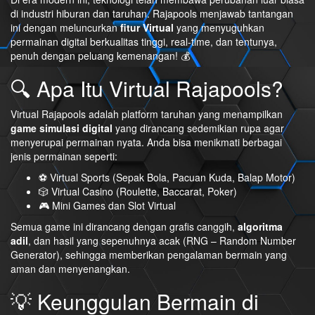
di industri hiburan dan taruhan. Rajapools menjawab tantangan
ini dengan meluncurkan
fitur Virtual
yang menyuguhkan
permainan digital berkualitas tinggi, real-time, dan tentunya,
penuh dengan peluang kemenangan! 💰
🔍 Apa Itu Virtual Rajapools?
Virtual Rajapools adalah platform taruhan yang menampilkan
game simulasi digital
yang dirancang sedemikian rupa agar
menyerupai permainan nyata. Anda bisa menikmati berbagai
jenis permainan seperti:
⚽ Virtual Sports (Sepak Bola, Pacuan Kuda, Balap Motor)
🎲 Virtual Casino (Roulette, Baccarat, Poker)
🎮 Mini Games dan Slot Virtual
Semua game ini dirancang dengan grafis canggih,
algoritma
adil
, dan hasil yang sepenuhnya acak (RNG – Random Number
Generator), sehingga memberikan pengalaman bermain yang
aman dan menyenangkan.
💡 Keunggulan Bermain di