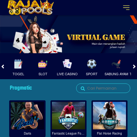
TOGEL
SLOT
LIVE CASINO
SPORT
SABUNG AYAM
TEM
Pragmatic
Darts
Fantastic League Football
Flat Horse Racing