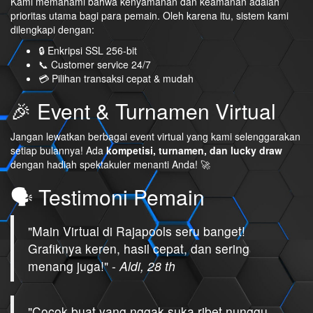
Kami memahami bahwa kenyamanan dan keamanan adalah
prioritas utama bagi para pemain. Oleh karena itu, sistem kami
dilengkapi dengan:
🔒 Enkripsi SSL 256-bit
📞 Customer service 24/7
💳 Pilihan transaksi cepat & mudah
🎉 Event & Turnamen Virtual
Jangan lewatkan berbagai event virtual yang kami selenggarakan
setiap bulannya! Ada
kompetisi, turnamen, dan lucky draw
dengan hadiah spektakuler menanti Anda! 🚀
🗣️ Testimoni Pemain
"Main Virtual di Rajapools seru banget!
Grafiknya keren, hasil cepat, dan sering
menang juga!" -
Aldi, 28 th
"Cocok buat yang nggak suka ribet nunggu