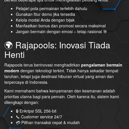
Pelajari pola permainan terlebih dahulu
Gunakan fitur demo jika tersedia
Kelola modal Anda dengan bijak
Manfaatkan bonus dan promosi secara maksimal
Jangan bermain dengan emosi – tetap rasional 🎯
🌍 Rajapools: Inovasi Tiada
Henti
Rajapools terus berinovasi menghadirkan
pengalaman bermain
modern
dengan teknologi terkini. Tidak hanya sekadar tempat
taruhan, tetapi juga destinasi hiburan virtual yang aman dan
terpercaya di Indonesia.
Kami memahami bahwa kenyamanan dan keamanan adalah
prioritas utama bagi para pemain. Oleh karena itu, sistem kami
dilengkapi dengan:
🔒 Enkripsi SSL 256-bit
📞 Customer service 24/7
💳 Pilihan transaksi cepat & mudah