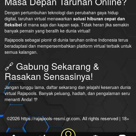
Masa Depan Taruhan Online?
Dengan pertumbuhan teknologi dan perubahan gaya hidup
digital, taruhan virtual menawarkan
solusi hiburan cepat dan
fleksibel
di mana saja dan kapan saja. Tidak heran jika semakin
banyak pemain yang beralih ke dunia virtual!
Rajapools sebagai pionir di dunia taruhan online Indonesia terus
beradaptasi dan mempersembahkan platform virtual terbaik untuk
semua kalangan.
🔗 Gabung Sekarang &
Rasakan Sensasinya!
Jangan tunggu lama, daftar sekarang dan jelajahi keseruan dunia
virtual Rajapools. Banyak peluang, hadiah, dan pengalaman seru
menanti Anda! 🎊
©2026 https://rajapools-resmi.gr.com. All rights reserved | 18+