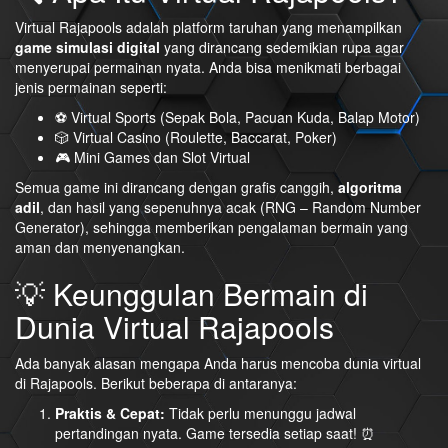
Virtual Rajapools adalah platform taruhan yang menampilkan
game simulasi digital
yang dirancang sedemikian rupa agar
menyerupai permainan nyata. Anda bisa menikmati berbagai
jenis permainan seperti:
⚽ Virtual Sports (Sepak Bola, Pacuan Kuda, Balap Motor)
🎲 Virtual Casino (Roulette, Baccarat, Poker)
🎮 Mini Games dan Slot Virtual
Semua game ini dirancang dengan grafis canggih,
algoritma
adil
, dan hasil yang sepenuhnya acak (RNG – Random Number
Generator), sehingga memberikan pengalaman bermain yang
aman dan menyenangkan.
💡 Keunggulan Bermain di
Dunia Virtual Rajapools
Ada banyak alasan mengapa Anda harus mencoba dunia virtual
di Rajapools. Berikut beberapa di antaranya:
Praktis & Cepat:
Tidak perlu menunggu jadwal
pertandingan nyata. Game tersedia setiap saat! ⏰