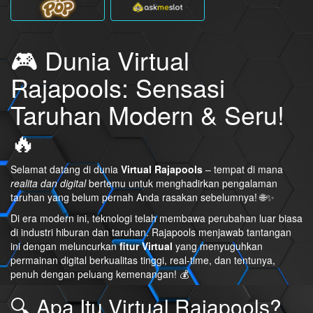
🎮 Dunia Virtual
Rajapools: Sensasi
Taruhan Modern & Seru!
🔥
Selamat datang di dunia
Virtual Rajapools
– tempat di mana
realita dan digital
bertemu untuk menghadirkan pengalaman
taruhan yang belum pernah Anda rasakan sebelumnya! 🌐✨
Di era modern ini, teknologi telah membawa perubahan luar biasa
di industri hiburan dan taruhan. Rajapools menjawab tantangan
ini dengan meluncurkan
fitur Virtual
yang menyuguhkan
permainan digital berkualitas tinggi, real-time, dan tentunya,
penuh dengan peluang kemenangan! 💰
🔍 Apa Itu Virtual Rajapools?