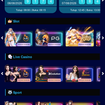
9
1
7
4
1
8
4
08/08/2026
07/08/2026
Tutup: 09:00 | Buka: 09:15
Tutup: 12:45 | Buka: 13:00
Slot
Live Casino
Sport