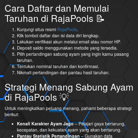
Cara Daftar dan Memulai
Taruhan di RajaPools 📝
Kunjungi situs resmi
RajaPools
.
Klik tombol daftar dan isi data diri lengkap.
Lakukan verifikasi akun melalui email atau nomor HP.
Deposit saldo menggunakan metode yang tersedia.
Pilih pertandingan sabung ayam yang ingin kamu pasang
taruhan.
Tentukan nominal taruhan dan konfirmasi.
Nikmati pertandingan dan pantau hasil taruhan.
Strategi Menang Sabung Ayam
di RajaPools 💡
Untuk meningkatkan peluang menang, pahami beberapa strategi
berikut:
Kenali Karakter Ayam Jago
– Pelajari gaya bertarung,
kecepatan, dan kekuatan ayam yang akan bertarung.
Pantau Statistik Pertandingan
– Gunakan data