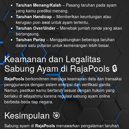
Taruhan Menang/Kalah
– Pasang taruhan pada ayam
yang kamu prediksi menang.
Taruhan Handicap
– Memberikan keuntungan atau
kerugian poin awal untuk ayam tertentu.
Taruhan Over/Under
– Menebak jumlah ronde yang akan
berlangsung.
Taruhan Parlay
– Menggabungkan beberapa taruhan
dalam satu putaran untuk kemenangan lebih besar.
Keamanan dan Legalitas
Sabung Ayam di RajaPools 🔒
RajaPools
berkomitmen menjaga keamanan data dan transaksi
penggunanya dengan sistem enkripsi dan verifikasi ganda.
Namun, pastikan kamu bertaruh sesuai dengan hukum yang
berlaku di wilayahmu karena regulasi sabung ayam online
berbeda-beda tiap negara.
Kesimpulan 🎯
Sabung ayam di
RajaPools
menawarkan pengalaman taruhan