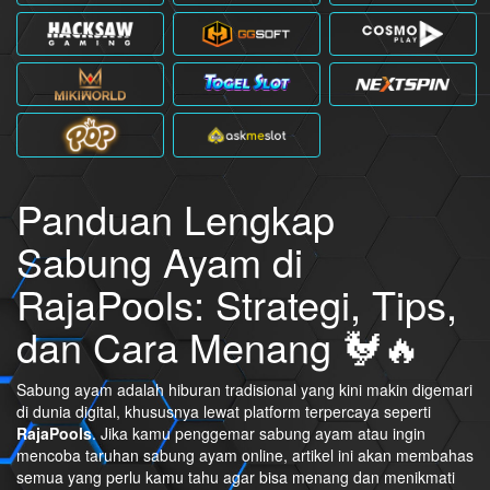
Panduan Lengkap
Sabung Ayam di
RajaPools: Strategi, Tips,
dan Cara Menang 🐓🔥
Sabung ayam adalah hiburan tradisional yang kini makin digemari
di dunia digital, khususnya lewat platform terpercaya seperti
RajaPools
. Jika kamu penggemar sabung ayam atau ingin
mencoba taruhan sabung ayam online, artikel ini akan membahas
semua yang perlu kamu tahu agar bisa menang dan menikmati