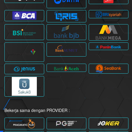
Bekerja sama dengan PROVIDER :