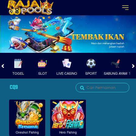
TOGEL
SLOT
LIVE CASINO
SPORT
SABUNG AYAM
TEM
CQ9
Oneshot Fishing
Hero Fishing