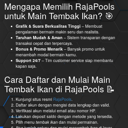
Mengapa Memilih RajaPools
untuk Main Tembak Ikan? 🎯
Grafik & Suara Berkualitas Tinggi
– Membuat
pengalaman bermain makin seru dan realistis.
Taruhan Mudah & Aman
– Sistem transparan dengan
transaksi cepat dan terpercaya.
Bonus & Promo Menarik
– Banyak promo untuk
menambah modal bermain kamu.
Support 24/7
– Tim customer service siap membantu
kapan saja.
Cara Daftar dan Mulai Main
Tembak Ikan di RajaPools 📝
Kunjungi situs resmi
RajaPools
.
Daftar akun dengan mengisi data lengkap dan valid.
Verifikasi akun melalui email atau nomor HP.
Lakukan deposit saldo dengan metode yang tersedia.
Pilih menu
tembak ikan
dan mulai permainan.
Atur jumlah peluru dan mulai menembak ikan di layar.