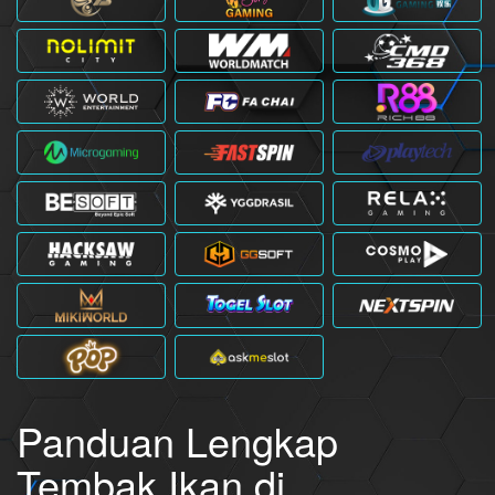
Panduan Lengkap
Tembak Ikan di