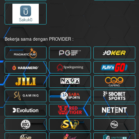
Bekerja sama dengan PROVIDER :